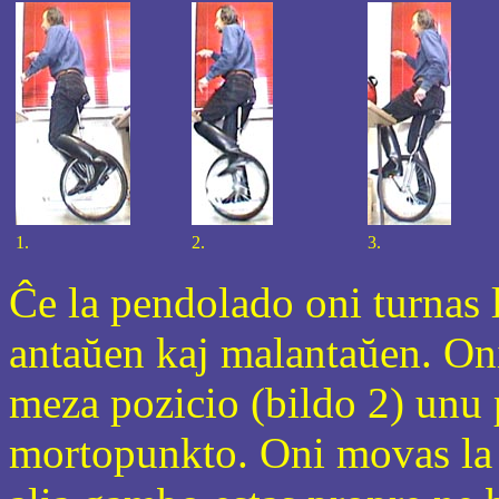
1.
2.
3.
Ĉe la pendolado oni turnas 
antaŭen kaj malantaŭen. On
meza pozicio (bildo 2) unu 
mortopunkto. Oni movas la r