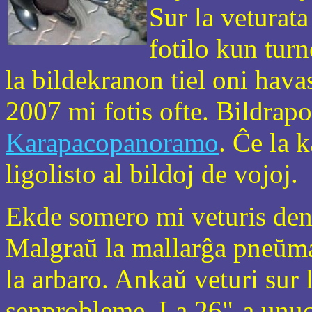
Sur la veturat
fotilo kun tur
la bildekranon tiel oni hav
2007 mi fotis ofte. Bildrapo
Karapacopanoramo
. Ĉe la 
ligolisto al bildoj de vojoj.
Ekde somero mi veturis den
Malgraŭ la mallarĝa pneŭma
la arbaro. Ankaŭ veturi sur 
senprobleme. La 26"-a unuci