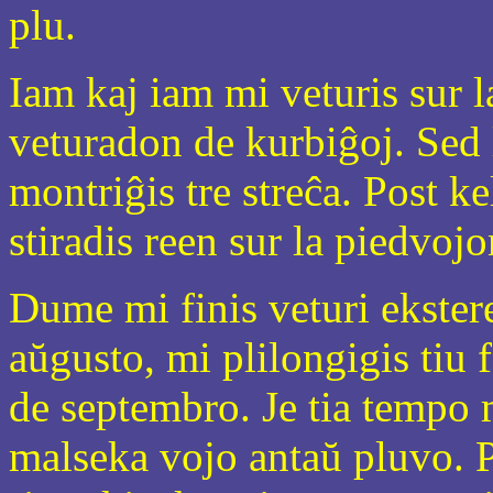
plu.
Iam kaj iam mi veturis sur l
veturadon de kurbiĝoj. Sed 
montriĝis tre streĉa. Post k
stiradis reen sur la piedvojo
Dume mi finis veturi ekstere
aŭgusto, mi plilongigis tiu 
de septembro. Je tia tempo 
malseka vojo antaŭ pluvo. P