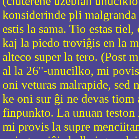
(ĉiuterene uzeblan unucikl
konsiderinde pli malgranda o
estis la sama. Tio estas tiel,
kaj la piedo troviĝis en la
alteco super la tero. (Post 
al la 26"-unucilko, mi povis
oni veturas malrapide, sed m
ke oni sur ĝi ne devas tiom
finpunkto. La unuan teston 
mi provis la supre menciita