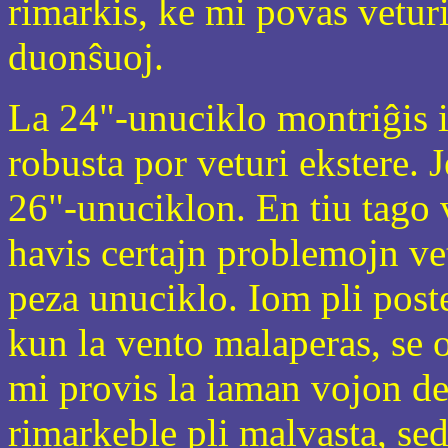
rimarkis, ke mi povas veturi
duonŝuoj.
La 24"-unuciklo montriĝis i
robusta por veturi ekstere. 
26"-unuciklon. En tiu tago 
havis certajn problemojn vet
peza unuciklo. Iom pli post
kun la vento malaperas, se 
mi provis la iaman vojon de 
rimarkeble pli malvasta, se