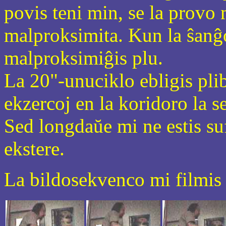
povis teni min, se la provo 
malproksimita. Kun la ŝanĝo
malproksimiĝis plu.
La 20"-unuciklo ebligis pli
ekzercoj en la koridoro la s
Sed longdaŭe mi ne estis suf
ekstere.
La bildosekvenco mi filmis 