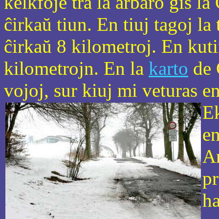
kelkfoje tra la arbaro ĝis l
ĉirkaŭ tiun. En tiuj tagoj l
ĉirkaŭ 8 kilometroj. En kut
kilometrojn. En la
karto
de 
vojoj, sur kiuj mi veturas en
E
en
An
pr
ha