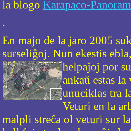
la blogo
Karapaco-Panora
.
En majo de la jaro 2005 suk
surseliĝoj. Nun ekestis ebla,
helpaĵoj por su
ankaŭ estas la
unuciklas tra 
Veturi en la ar
malpli streĉa ol veturi sur 