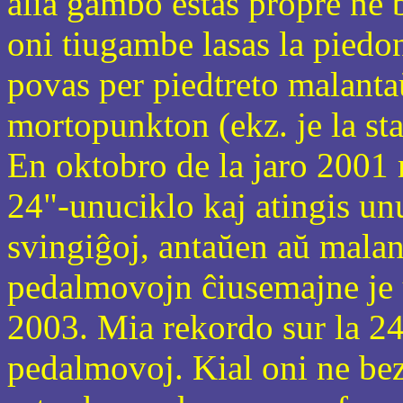
alia gambo estas propre ne 
oni tiugambe lasas la piedon
povas per piedtreto malantaŭ
mortopunkton (ekz. je la sta
En oktobro de la jaro 2001
24"-unuciklo kaj atingis u
svingiĝoj, antaŭen aŭ malant
pedalmovojn ĉiusemajne je 
2003. Mia rekordo sur la 24
pedalmovoj. Kial oni ne be