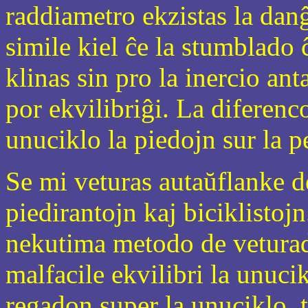
raddiametro ekzistas la dan
simile kiel ĉe la stumblado 
klinas sin pro la inercio an
por ekvilibriĝi. La diferenco
unuciklo la piedojn sur la p
Se mi veturas autaŭflanke d
piedirantojn kaj biciklistojn.
nekutima metodo de veturad
malfacile ekvilibri la unuci
regadon super la unuciklo, 