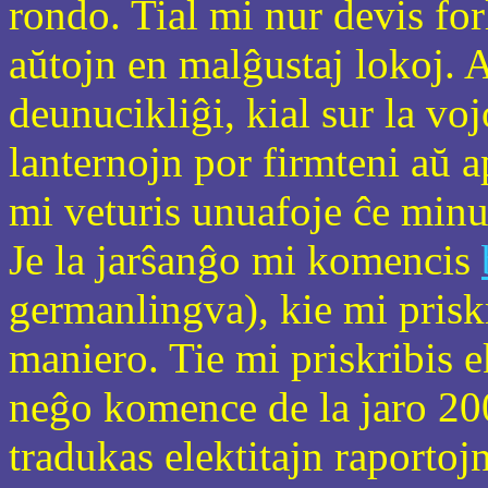
rondo. Tial mi nur devis for
aŭtojn en malĝustaj lokoj. 
deunucikliĝi, kial sur la voj
lanternojn por firmteni aŭ a
mi veturis unuafoje ĉe minu
Je la jarŝanĝo mi komencis
germanlingva), kie mi priskr
maniero. Tie mi priskribis 
neĝo komence de la jaro 20
tradukas elektitajn raportojn