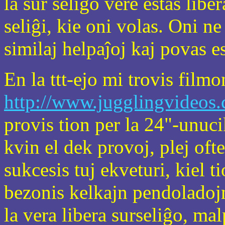
la sur seliĝo vere estas libe
seliĝi, kie oni volas. Oni n
similaj helpaĵoj kaj povas e
En la ttt-ejo mi trovis filmo
http://www.jugglingvideos
provis tion per la 24"-unu
kvin el dek provoj, plej oft
sukcesis tuj ekveturi, kiel t
bezonis kelkajn pendoladoj
la vera libera surseliĝo, mal