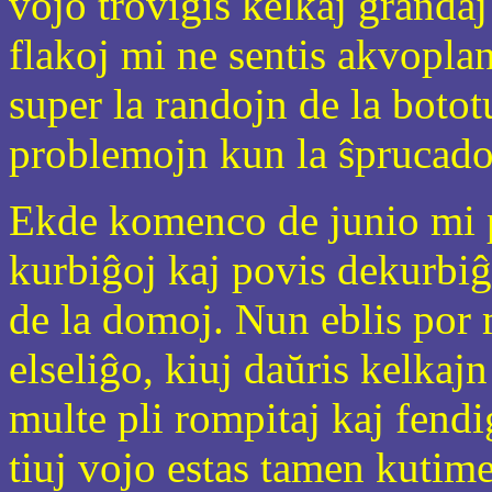
vojo troviĝis kelkaj grandaj
flakoj mi ne sentis akvopla
super la randojn de la boto
problemojn kun la ŝprucado
Ekde komenco de junio mi po
kurbiĝoj kaj povis dekurbiĝi
de la domoj. Nun eblis por 
elseliĝo, kiuj daŭris kelkajn
multe pli rompitaj kaj fend
tiuj vojo estas tamen kutim