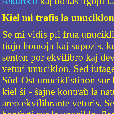
sekureco
kaj donas ligojn i.
Kiel mi trafis la unuciklo
Se mi vidis pli frua unucikl
tiujn homojn kaj supozis, k
senton por ekvilibro kaj dev
veturi unuciklon. Sed iutage
Süd-Ost unuciklistinon sur 
kiel ŝi - ŝajne kontraŭ la na
areo ekvilibrante veturis. Se