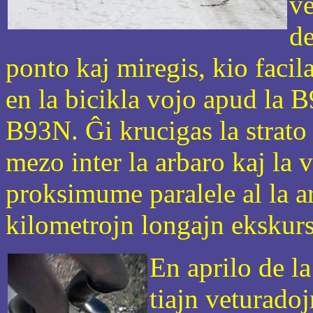
ve
de
ponto kaj miregis, kio facila
en la bicikla vojo apud la 
B93N. Ĝi krucigas la strato 
mezo inter la arbaro kaj la 
proksimume paralele al la a
kilometrojn longajn ekskurs
En aprilo de l
tiajn veturadoj