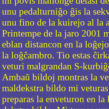
mi povis mallonge delasi de
unu pedalturniĝo ĝis la sekv
unu fino de la kuirejo al la 
Printempe de la jaro 2001 m
eblan distancon en la loĝejo
la loĝĉambro. Tio estas ĉirk
veturi malgrandan S-kurbiĝ
Ambaŭ bildoj montras la vet
maldekstra bildo mi veturas
preparas la enveturon en la 