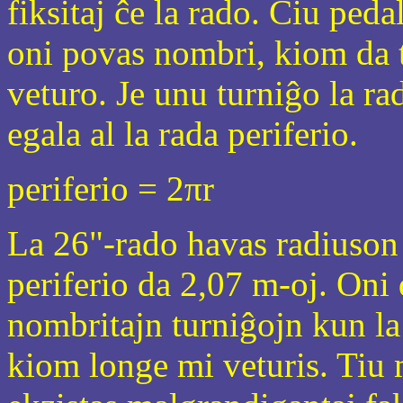
fiksitaj ĉe la rado. Ĉiu ped
oni povas nombri, kiom da t
veturo. Je unu turniĝo la rad
egala al la rada periferio.
periferio = 2πr
La 26"-rado havas radiuson 
periferio da 2,07 m-oj. Oni 
nombritajn turniĝojn kun la 
kiom longe mi veturis. Tiu m