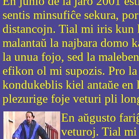
En junio de la jaro 2001 est
sentis minsufiĉe sekura, por
distancojn. Tial mi iris kun
malantaŭ la najbara domo ka
la unua fojo, sed la maleben
efikon ol mi supozis. Pro la
kondukeblis kiel antaŭe en l
plezurige foje veturi pli lon
En aŭgusto fari
veturoj. Tial mi