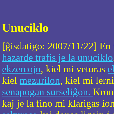
Unuciklo
[ĝisdatigo: 2007/11/22] En 
hazarde trafis je la unuciklo
ekzercojn
, kiel mi veturas
e
kiel
mezurilon
, kiel mi lern
senapogan surseliĝon.
Krom
kaj je la fino mi klarigas io