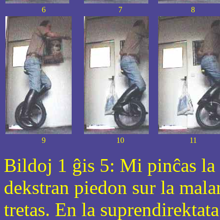
6
7
8
9
10
11
Bildoj 1 ĝis 5: Mi pinĉas la
dekstran piedon sur la mala
tretas. En la suprendirekta