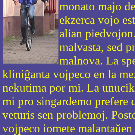
monato majo de 
ekzerca vojo est
alian piedvojon.
malvasta, sed p
malnova. La spe
kliniĝanta vojpeco en la mez
nekutima por mi. La unuciklo
mi pro singardemo prefere d
veturis sen problemoj. Poste
vojpeco iomete malantaŭen k