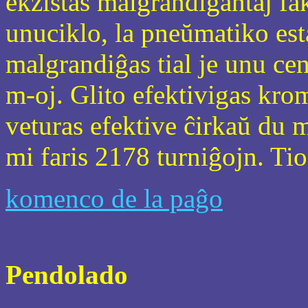
ekzistas malgrandigantaj fak
unuciklo, la pneŭmatiko est
malgrandiĝas tial je unu cen
m-oj. Glito efektivigas kro
veturas efektive ĉirkaŭ du m
mi faris 2178 turniĝojn. Tio
komenco de la paĝo
Pendolado