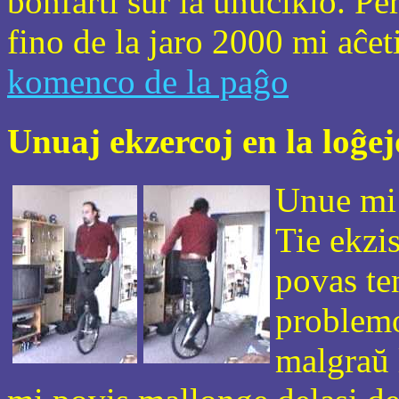
bonfarti sur la unuciklo. Per
fino de la jaro 2000 mi aĉet
komenco de la paĝo
Unuaj ekzercoj en la loĝej
Unue mi 
Tie ekzis
povas te
problemoj
malgraŭ 