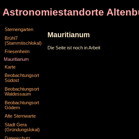
Astronomiestandorte Altenb
Sternengarten
Mauritianum
Brühl7
(Stammtischlokal)
Die Seite ist noch in Arbeit
Friesenheim
Mauritianum
Karte
Beobachtungsort
Südost
Beobachtungsort
Waldessaum
Beobachtungsort
Gödern
Alte Sternwarte
Stadt Gera
(Gründungslokal)
Datenschutz