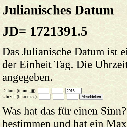
Julianisches Datum
JD= 1721391.5
Das Julianische Datum ist 
der Einheit Tag. Die Uhrze
angegeben.
Datum (tt:mm:jjjj):
.
.
Uhrzeit (hh:mm:ss):
:
.
Abschicken
Was hat das für einen Sinn
bestimmen und hat ein Ma