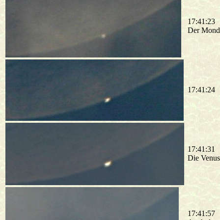
17:41:23
Der Mond g
17:41:24
17:41:31
Die Venussi
17:41:57