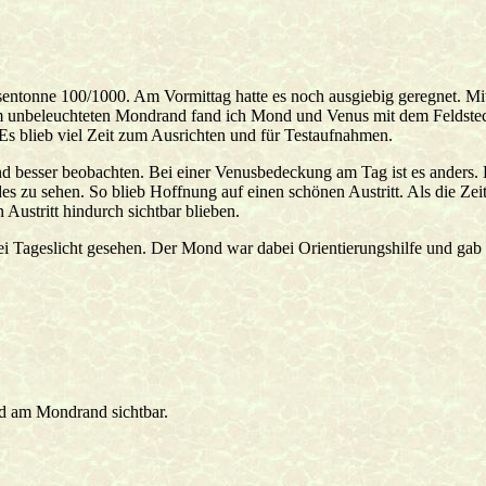
onne 100/1000. Am Vormittag hatte es noch ausgiebig geregnet. Mittag
m unbeleuchteten Mondrand fand ich Mond und Venus mit dem Feldstec
Es blieb viel Zeit zum Ausrichten und für Testaufnahmen.
sser beobachten. Bei einer Venusbedeckung am Tag ist es anders. Die 
s zu sehen. So blieb Hoffnung auf einen schönen Austritt. Als die Zei
Austritt hindurch sichtbar blieben.
ei Tageslicht gesehen. Der Mond war dabei Orientierungshilfe und ga
d am Mondrand sichtbar.