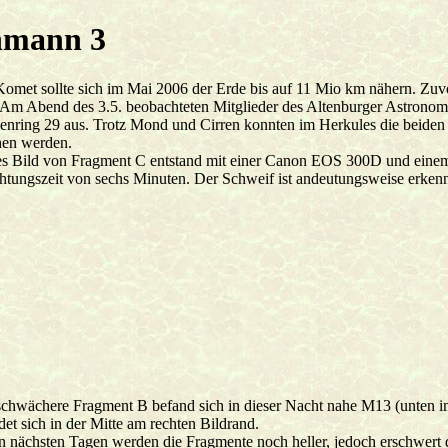
hmann 3
omet sollte sich im Mai 2006 der Erde bis auf 11 Mio km nähern. Zuvor
 Am Abend des 3.5. beobachteten Mitglieder des Altenburger Astronom
enring 29 aus. Trotz Mond und Cirren konnten im Herkules die beide
hen werden.
es Bild von Fragment C entstand mit einer Canon EOS 300D und eine
htungszeit von sechs Minuten. Der Schweif ist andeutungsweise erkenn
chwächere Fragment B befand sich in dieser Nacht nahe M13 (unten im 
det sich in der Mitte am rechten Bildrand.
n nächsten Tagen werden die Fragmente noch heller, jedoch erschwe