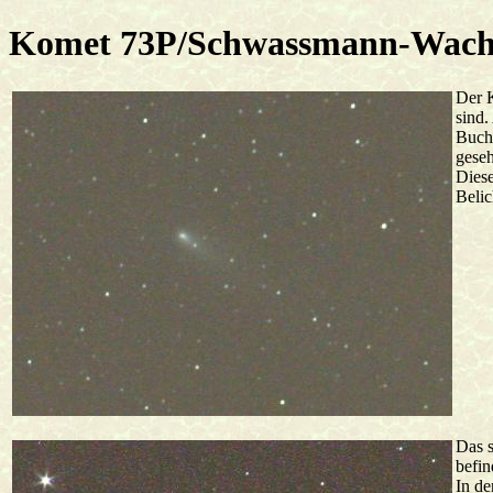
Komet 73P/Schwassmann-Wac
Der K
sind.
Buch
gese
Dies
Belic
Das s
befin
In de