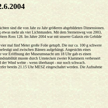
2.6.2004
hten sind die von Jahr zu Jahr größeren abgebildeten Dimensionen.
ng etwas mehr als vier Lichtstunden. Mit dem Sternenweg von 2003,
Stern Ross 128. Im Jahre 2004 war mit unserer Galaxis ein Gebilde
ier mal fünf Meter große Folie getupft. Die nur ca. 100 g schwere
festigt und zwischen Bämen aufgehängt. Angesichts eines
elbar vor Eröffnung der Museumsnacht um 18 Uhr gab es einen
Windstabilität musste durch Umstecken zweier Klammern verbessert
nd der Wind wehte - wenn überhaupt - nur noch schwach.
rfer bereits 21.15 Uhr MESZ eingeschaltet werden. Die Aufnahme