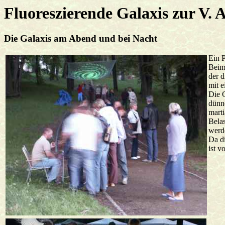
Fluoreszierende Galaxis zur V.
Die Galaxis am Abend und bei Nacht
Ein 
Beim 
der d
mit 
Die G
dünn
marti
Belas
werde
Da d
ist v