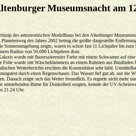
 Altenburger Museumsnacht am 1
Prinzip des astronomischen Modellbaus bei den Altenburger Museumsnäc
Planetenweg des Jahres 2002 betrug die größte dargestellte Entfernu
ie Sonnenumgebung zeigte, waren es schon fast 11 Lichtjahre bis zum 
einem Radius von 50.000 Lichtjahren dran.
alaxis wurde mit fluoreszierender Farbe mit einem Schwamm auf eine v
e Folie wurde mit Wäscheklammern an einem Rahmen aus Bindfaden be
alischen Wetterberichts erschien die Konstruktion sehr labil. Unmitt
tungstest durch einen Regenschauer. Das Wasser lief gut ab, nur die 
n. Danach zeigte sich das Wetter freundlich. Es regnete nicht mehr u
ie umstehenden Bäme für Dunkelheit sorgten, konnte der UV-Scheinwe
on 21.24 Uhr.