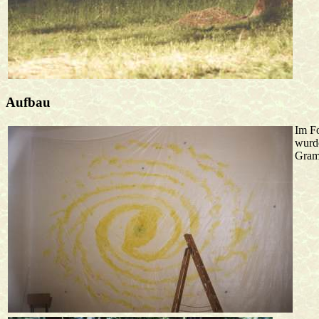
Aufbau
Im Fo
wurd
Gram