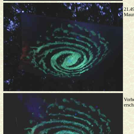
21.49
Mauri
Vorhe
ersch