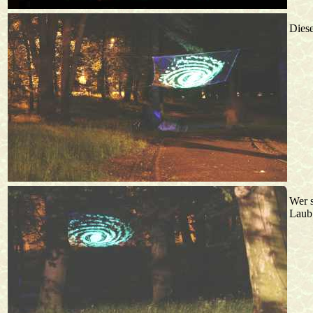
Diese
Wer 
Laub