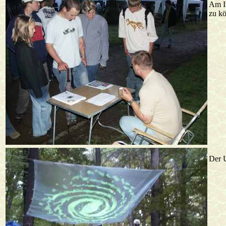
Am In
zu kö
Der U