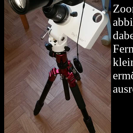
Zoo
abb
dabe
Fern
klei
ermö
ausr