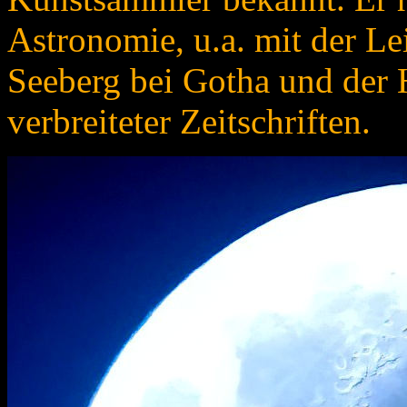
Astronomie, u.a. mit der Le
Seeberg bei Gotha und der 
verbreiteter Zeitschriften.