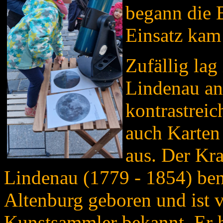
begann die 
Einsatz kam
Zufällig lag
Lindenau an
kontrastreic
auch Karten
aus. Der Kra
Lindenau (1779 - 1854) be
Altenburg geboren und ist 
Kunstsammler bekannt. Er h